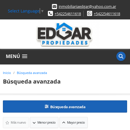
inmobiliariaedgar@yahoo.com.ar
Select Language
▼
+542254611618
+542254611618
MENÚ
Inicio
Búsqueda avanzada
Búsqueda avanzada
Búsqueda avanzada
Más nuevo
Menor precio
Mayor precio