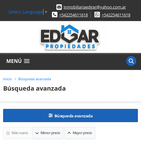
inmobiliariaedgar@yahoo.com.ar
Select Language
▼
+542254611618
+542254611618
MENÚ
Inicio
Búsqueda avanzada
Búsqueda avanzada
Búsqueda avanzada
Más nuevo
Menor precio
Mayor precio