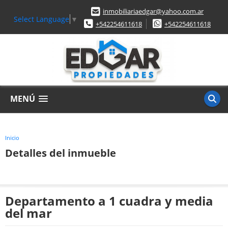
inmobiliariaedgar@yahoo.com.ar
Select Language
▼
+542254611618
+542254611618
MENÚ
Inicio
Detalles del inmueble
Departamento a 1 cuadra y media
del mar