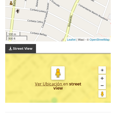
100 m
500 ft
Leaflet
| Wasi - ©
OpenStreetMap
Street View
Ver Ubicación
en
street
view