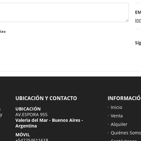
EM
in
ias
Sí
UBICACIÓN Y CONTACTO
INFORMACI
Inicio
a
UBICACIÓN
 y
AV.ESPORA 955
Venta
Valeria del Mar - Buenos Aires -
Alquiler
Argentina
Quiénes Somo
MÓVIL
+542254611618