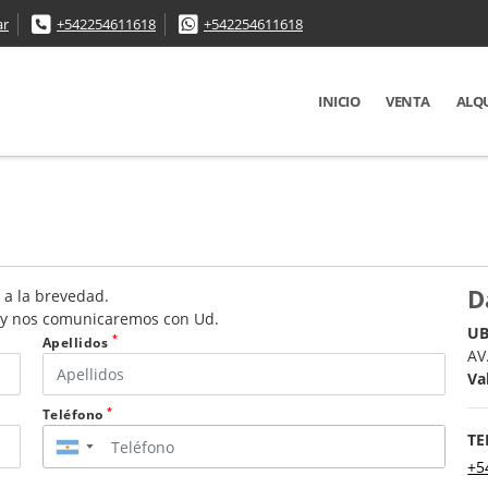
ar
+542254611618
+542254611618
INICIO
VENTA
ALQ
D
 a la brevedad.
o y nos comunicaremos con Ud.
UB
*
Apellidos
AV
Va
*
Teléfono
TE
▼
+5