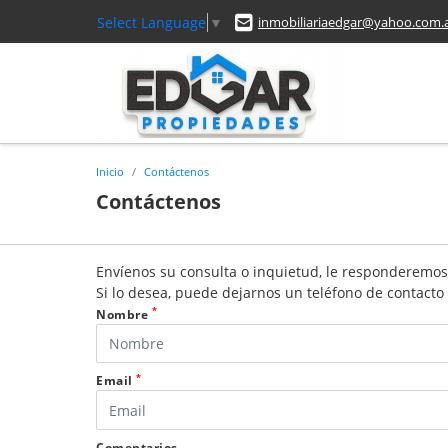
Select Language
▼
inmobiliariaedgar@yahoo.com.
Inicio
Contáctenos
Contáctenos
Envíenos su consulta o inquietud, le responderemos
Si lo desea, puede dejarnos un teléfono de contact
*
Nombre
*
Email
Comentarios