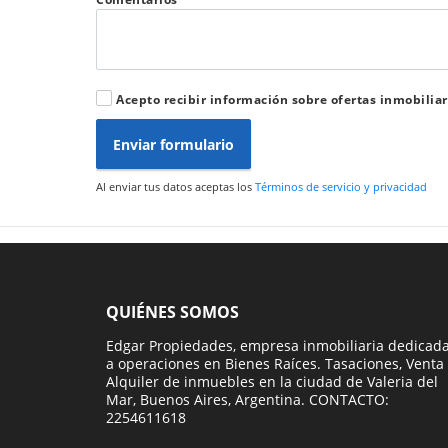
Acepto recibir información sobre ofertas inmobiliar
Enviar formulario
Al enviar tus datos aceptas los
Términos de servicio y privacidad
QUIÉNES SOMOS
Edgar Propiedades, empresa inmobiliaria dedicad
a operaciones en Bienes Raíces. Tasaciones, Venta
Alquiler de inmuebles en la ciudad de Valeria del
Mar, Buenos Aires, Argentina. CONTACTO:
2254611618