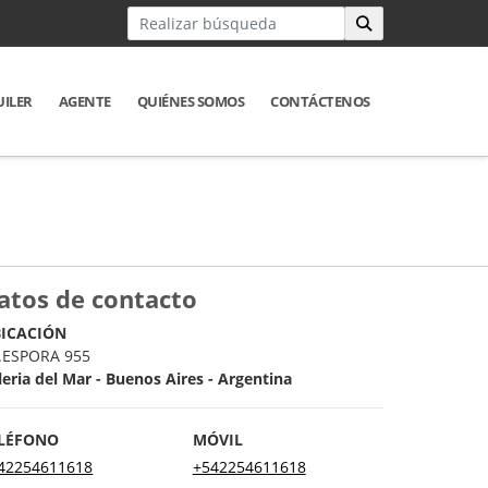
UILER
AGENTE
QUIÉNES SOMOS
CONTÁCTENOS
atos de contacto
ICACIÓN
.ESPORA 955
leria del Mar - Buenos Aires - Argentina
LÉFONO
MÓVIL
42254611618
+542254611618