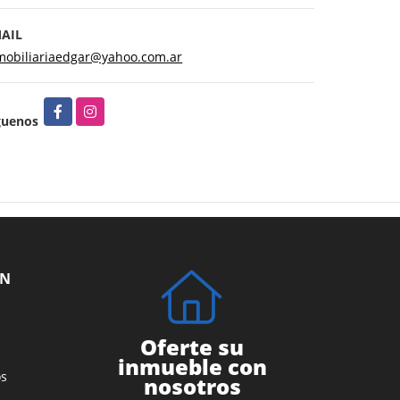
AIL
mobiliariaedgar@yahoo.com.ar
Facebook
Instagram
guenos
ÓN
Oferte su
inmueble con
s
nosotros