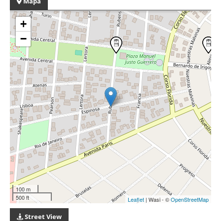
Mapa
+
−
100 m
500 ft
Leaflet
| Wasi - ©
OpenStreetMap
Street View