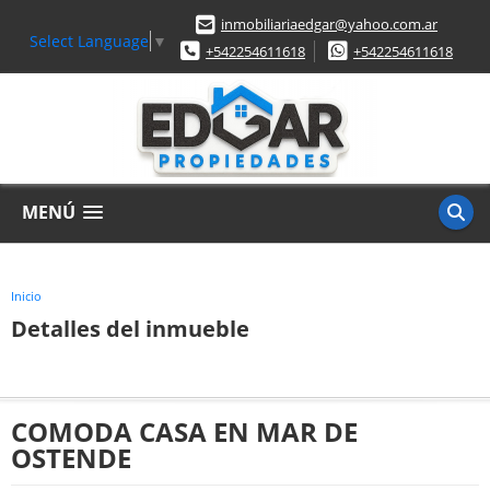
inmobiliariaedgar@yahoo.com.ar
Select Language
▼
+542254611618
+542254611618
MENÚ
Inicio
Detalles del inmueble
COMODA CASA EN MAR DE
OSTENDE