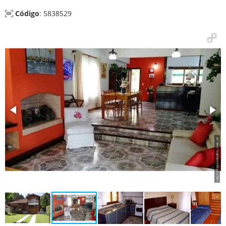
Código
: 5838529