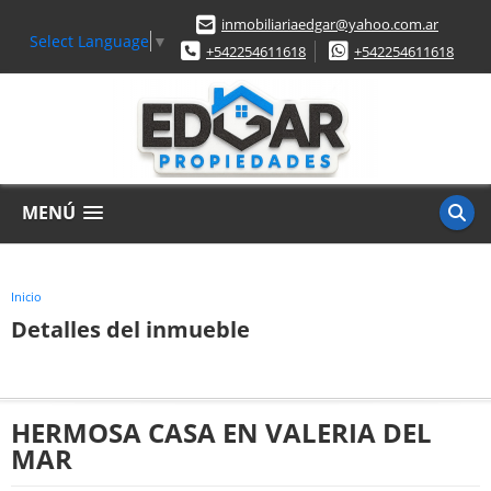
inmobiliariaedgar@yahoo.com.ar
Select Language
▼
+542254611618
+542254611618
MENÚ
Inicio
Detalles del inmueble
HERMOSA CASA EN VALERIA DEL
MAR