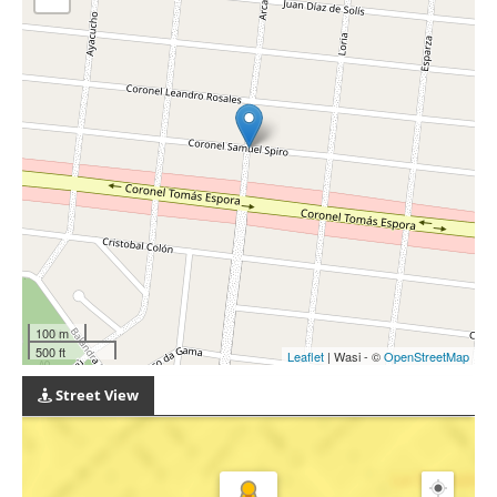
100 m
500 ft
Leaflet
| Wasi - ©
OpenStreetMap
Street View