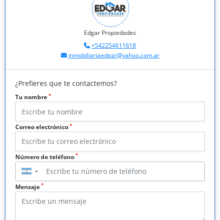
Edgar Propiedades
+542254611618
inmobiliariaedgar@yahoo.com.ar
¿Prefieres que te contactemos?
*
Tu nombre
*
Correo electrónico
*
Número de teléfono
▼
*
Mensaje