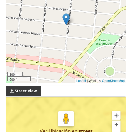
100 m
500 ft
Leaflet
| Wasi - ©
OpenStreetMap
Street View
Ver Ubicación
en
street