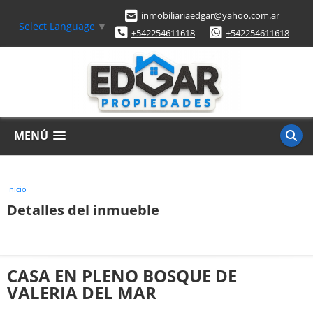
inmobiliariaedgar@yahoo.com.ar
Select Language
▼
+542254611618
+542254611618
MENÚ
Inicio
Detalles del inmueble
CASA EN PLENO BOSQUE DE
VALERIA DEL MAR