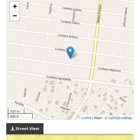
+
−
100 m
500 ft
Leaflet
| Wasi - ©
OpenStreetMap
Street View