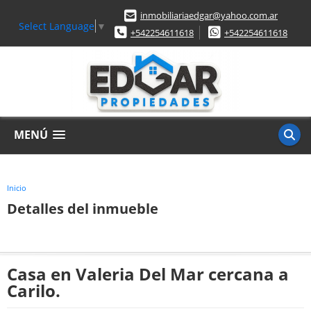
inmobiliariaedgar@yahoo.com.ar
Select Language
▼
+542254611618
+542254611618
MENÚ
Inicio
Detalles del inmueble
Casa en Valeria Del Mar cercana a
Carilo.