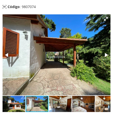
Código
: 9807074