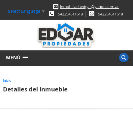
inmobiliariaedgar@yahoo.com.ar
Select Language
▼
+542254611618
+542254611618
MENÚ
Inicio
Detalles del inmueble