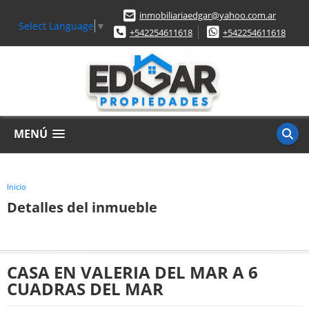
inmobiliariaedgar@yahoo.com.ar
Select Language
▼
+542254611618
+542254611618
MENÚ
Inicio
Detalles del inmueble
CASA EN VALERIA DEL MAR A 6
CUADRAS DEL MAR