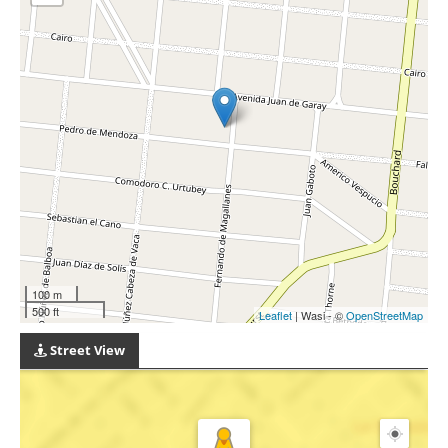
100 m
500 ft
Leaflet
| Wasi - ©
OpenStreetMap
Street View