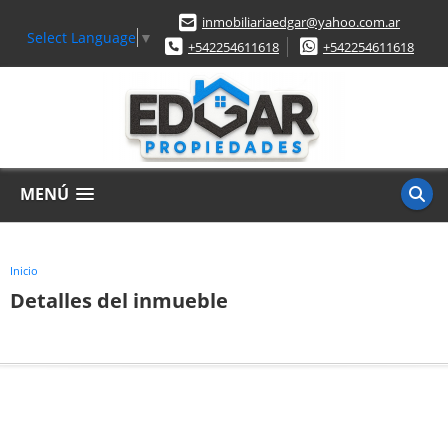
inmobiliariaedgar@yahoo.com.ar
Select Language
▼
+542254611618
+542254611618
MENÚ
Inicio
Detalles del inmueble