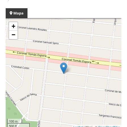
Mapa
+
−
100 m
500 ft
Leaflet
| Wasi - ©
OpenStreetMap