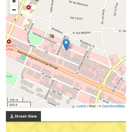
+
−
100 m
500 ft
Leaflet
| Wasi - ©
OpenStreetMap
Street View