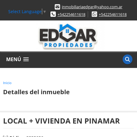
inmobiliariaedgar@yahoo.com.ar
Select Language
▼
+542254611618
+542254611618
MENÚ
Inicio
Detalles del inmueble
LOCAL + VIVIENDA EN PINAMAR