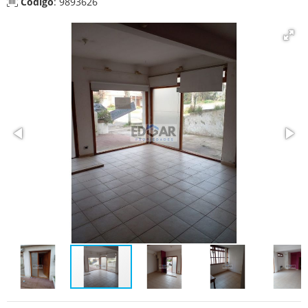
Código
: 9893626