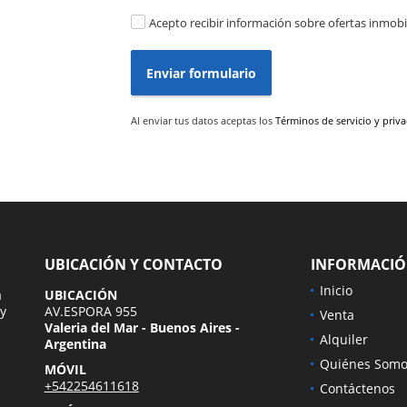
Acepto recibir información sobre ofertas inmobil
Enviar formulario
Al enviar tus datos aceptas los
Términos de servicio y priv
UBICACIÓN Y CONTACTO
INFORMACI
Inicio
a
UBICACIÓN
 y
AV.ESPORA 955
Venta
Valeria del Mar - Buenos Aires -
Alquiler
Argentina
Quiénes Somo
MÓVIL
+542254611618
Contáctenos