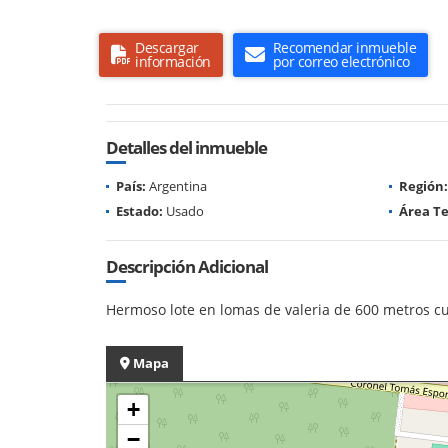
Descargar
Recomendar inmueble
información
por correo electrónico
Detalles del inmueble
País:
Argentina
Región:
Estado:
Usado
Área Te
Descripción Adicional
Hermoso lote en lomas de valeria de 600 metros cu
Mapa
+
−