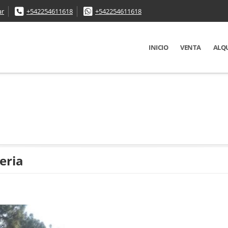
ar
+542254611618
+542254611618
INICIO
VENTA
ALQ
eria