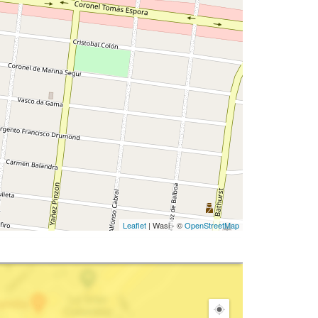
Leaflet
| Wasi - ©
OpenStreetMap