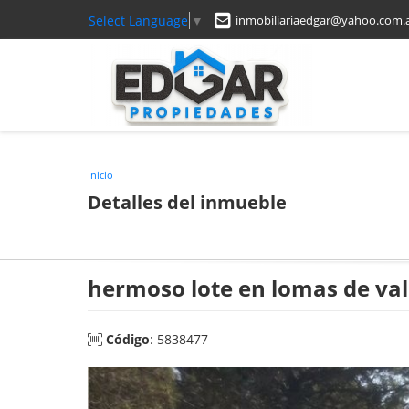
Select Language
▼
inmobiliariaedgar@yahoo.com.
Inicio
Detalles del inmueble
hermoso lote en lomas de val
Código
: 5838477