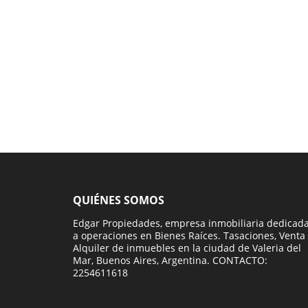
QUIÉNES SOMOS
Edgar Propiedades, empresa inmobiliaria dedicad
a operaciones en Bienes Raíces. Tasaciones, Venta
Alquiler de inmuebles en la ciudad de Valeria del
Mar, Buenos Aires, Argentina. CONTACTO:
2254611618