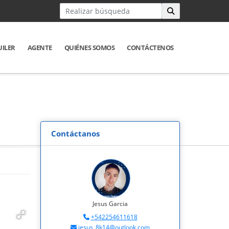
UILER
AGENTE
QUIÉNES SOMOS
CONTÁCTENOS
Contáctanos
Jesus Garcia
+542254611618
jesus_8k14@outlook.com