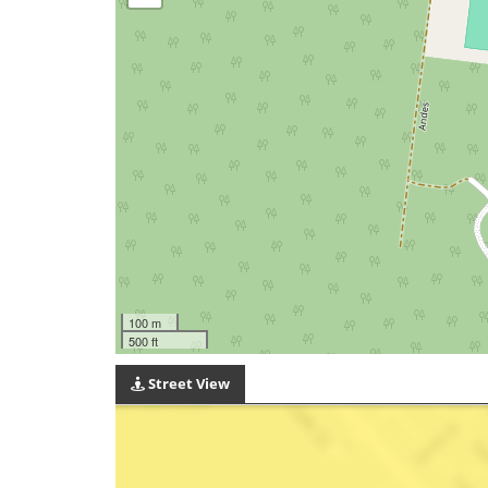
100 m
500 ft
Street View