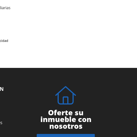
iarias
acidad
ÓN
Oferte su
inmueble con
s
nosotros