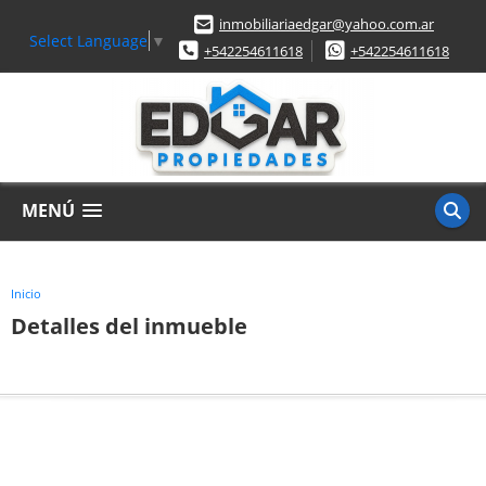
inmobiliariaedgar@yahoo.com.ar
Select Language
▼
+542254611618
+542254611618
MENÚ
Inicio
Detalles del inmueble