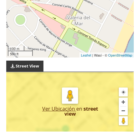
100 m
500 ft
Leaflet
| Wasi - ©
OpenStreetMap
Street View
Ver Ubicación
en
street
view