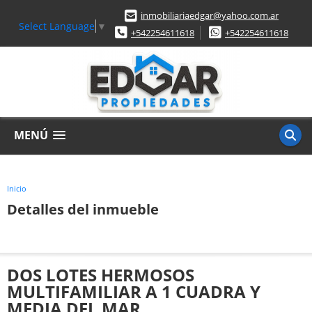
inmobiliariaedgar@yahoo.com.ar
Select Language
▼
+542254611618
+542254611618
MENÚ
Inicio
Detalles del inmueble
DOS LOTES HERMOSOS
MULTIFAMILIAR A 1 CUADRA Y
MEDIA DEL MAR