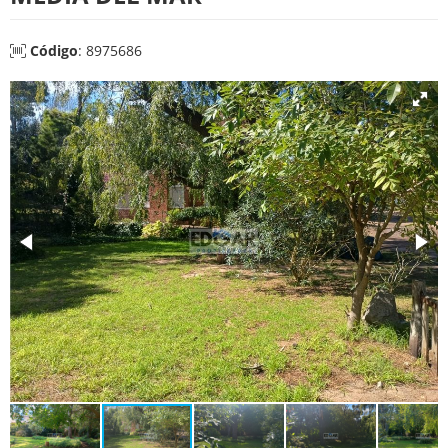
Código
: 8975686