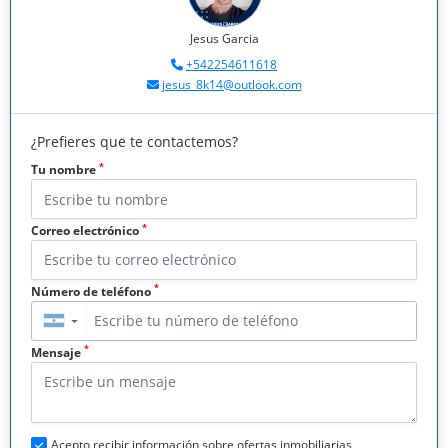
Jesus Garcia
+542254611618
jesus_8k14@outlook.com
¿Prefieres que te contactemos?
*
Tu nombre
*
Correo electrónico
*
Número de teléfono
▼
*
Mensaje
Acepto recibir información sobre ofertas inmobiliarias