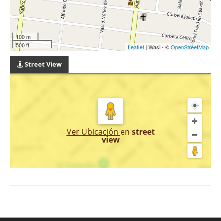
100 m
500 ft
Leaflet
| Wasi - ©
OpenStreetMap
Street View
Ver Ubicación
en
street
view