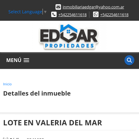
inmobiliariaedgar@yahoo.com.ar
Select Language
▼
+542254611618
+542254611618
MENÚ
Inicio
Detalles del inmueble
LOTE EN VALERIA DEL MAR