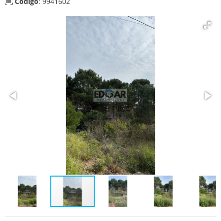
Código
: 9941602