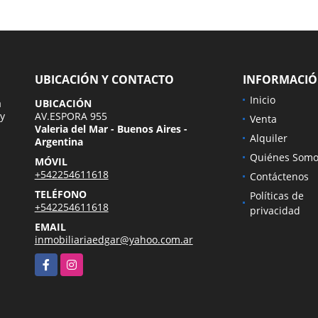
UBICACIÓN Y CONTACTO
INFORMACI
Inicio
a
UBICACIÓN
 y
AV.ESPORA 955
Venta
Valeria del Mar - Buenos Aires -
Alquiler
Argentina
Quiénes Somo
MÓVIL
+542254611618
Contáctenos
TELÉFONO
Políticas de
+542254611618
privacidad
EMAIL
inmobiliariaedgar@yahoo.com.ar
Facebook
Instagram