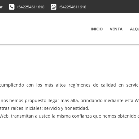
ar
+542254611618
+542254611618
INICIO
VENTA
ALQ
umpliendo con los más altos regímenes de calidad en servici
, nos hemos propuesto llegar más alla, brindando mediante esta W
tras raíces iniciales: servicio y honestidad.
Web, transmitan a usted la misma confianza que hemos obtenido en