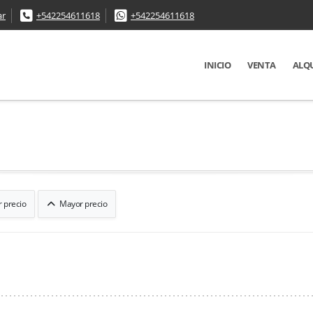
ar
+542254611618
+542254611618
INICIO
VENTA
ALQ
 precio
Mayor precio