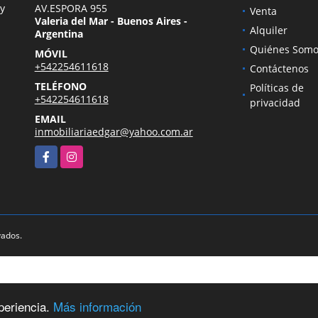
 y
AV.ESPORA 955
Venta
Valeria del Mar - Buenos Aires -
Alquiler
Argentina
Quiénes Somo
MÓVIL
+542254611618
Contáctenos
TELÉFONO
Políticas de
+542254611618
privacidad
EMAIL
inmobiliariaedgar@yahoo.com.ar
Facebook
Instagram
vados.
periencia.
Más información