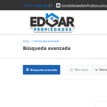
Select Language
▼
inmobiliariaedgar@yahoo.com.
Inicio
Búsqueda avanzada
Búsqueda avanzada
Más nuevo
Menor
Búsqueda avanzada