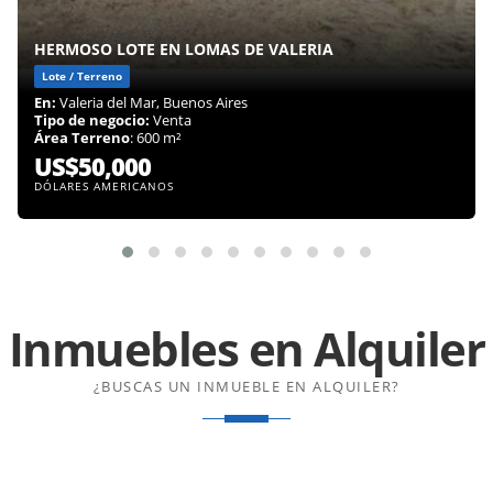
HERMOSO LOTE EN LOMAS DE VALERIA
Lote / Terreno
En:
Valeria del Mar, Buenos Aires
Tipo de negocio:
Venta
Área Terreno
: 600 m²
US$50,000
DÓLARES AMERICANOS
Inmuebles en
Alquiler
¿BUSCAS UN INMUEBLE EN ALQUILER?