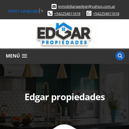
inmobiliariaedgar@yahoo.com.ar
Select Language
▼
+542254611618
+542254611618
MENÚ
Edgar propiedades