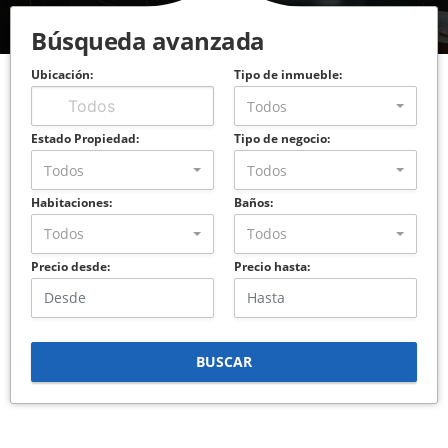
Búsqueda avanzada
Ubicación:
Tipo de inmueble:
Todos
Estado Propiedad:
Tipo de negocio:
Todos
Todos
Habitaciones:
Baños:
Todos
Todos
Precio desde:
Precio hasta:
BUSCAR